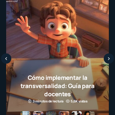
Cómo implementar la
transversalidad: Guía para
docentes
3 minutos de lectura
5,6K vistas