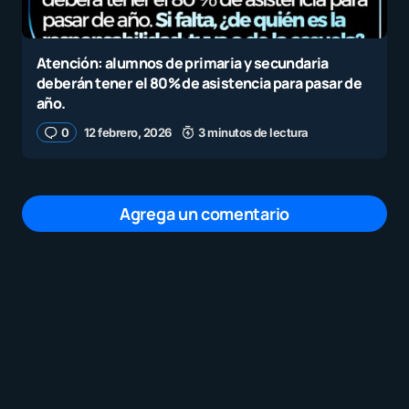
Atención: alumnos de primaria y secundaria
deberán tener el 80% de asistencia para pasar de
año.
0
12 febrero, 2026
3 minutos de lectura
Agrega un comentario
Tu dirección de correo electrónico no será
publicada.
Los campos obligatorios están
marcados con
*
Mensaje
*