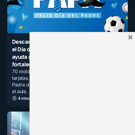
×
Descarga los 70 moldes y plantillas para
el Día del Padre: un recurso creativo que
ayuda al docente a enseñar, motivar y
fortalecer los vínculos familiares
70 moldes y plantillas en PDF para crear
tarjetas, murales y manualidades del Día del
Padre de forma creativa, rápida y educativa en
el aula.
4 minutos de lectura
2,1K vistas