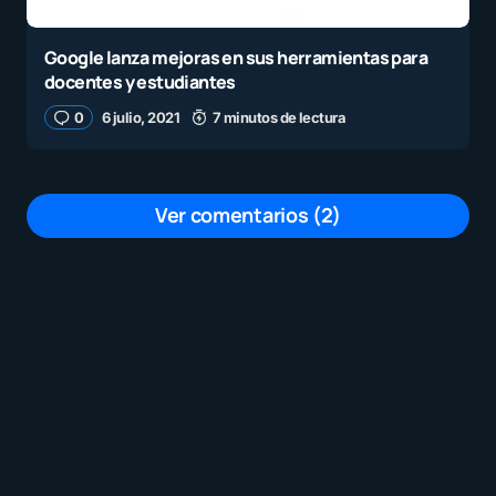
Google lanza mejoras en sus herramientas para
docentes y estudiantes
0
6 julio, 2021
7 minutos de lectura
Ver comentarios (2)
Con respecto a telegram….son 30
personas para los chats con vídeo y
cantidad ilimitada para los chats de voz
por
Pablo
9 julio, 2021 a las 1:26 pm
la mejor aplicación de mensajería sin
duda alguna