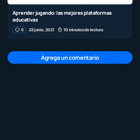
Aprender jugando: las mejores plataformas
educativas
0
23 junio, 2021
10 minutos de lectura
Agrega un comentario
Tu dirección de correo electrónico no será
publicada.
Los campos obligatorios están
marcados con
*
Mensaje
*