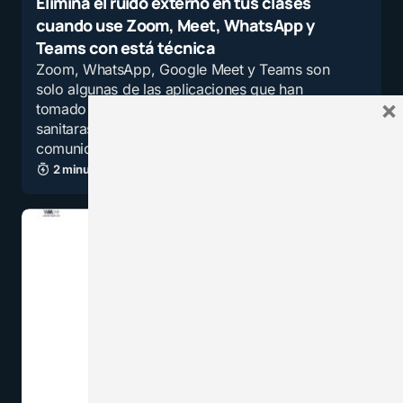
Elimina el ruido externo en tus clases
cuando use Zoom, Meet, WhatsApp y
Teams con está técnica
Zoom, WhatsApp, Google Meet y Teams son
solo algunas de las aplicaciones que han
×
tomado gran protagonismo en esta crisis
sanitaras. Gracias a ellas, podemos
comunicarnos con seres queridos y…
2 minutos de lectura
19,6K vistas