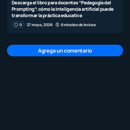
Descarga el libro para docentes “Pedagogía del
Prompting”: cómo la inteligencia artificial puede
transformar la práctica educativa
0
27 mayo, 2026
6 minutos de lectura
Agrega un comentario
Tu dirección de correo electrónico no será
publicada.
Los campos obligatorios están
marcados con
*
Mensaje
*