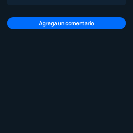
Agrega un comentario
Tu dirección de correo electrónico no será
publicada.
Los campos obligatorios están
marcados con
*
Mensaje
*