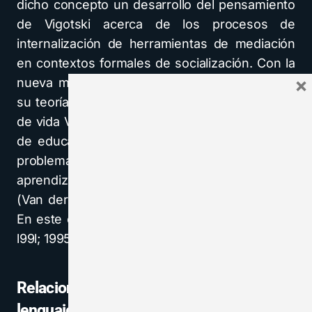
dicho concepto un desarrollo del pensamiento
de Vigotski acerca de los procesos de
internalización de herramientas de mediación
en contextos formales de socialización. Con la
×
nueva mirada que le otorga la formulación de
su teoría históricocultural, en sus últimos años
de vida Vigotski volverá a trabajar sobre temas
de educación, planteándose explícitamente el
problema de la relación entre enseñanza-
aprendizaje (obuchenie) y desarrollo cognitivo
(Van der Veer y Valsiner, 1991; Wertsch, 1988).
En este contexto es que Vigotski ( 1979; 1934/
l99l; 1995) presenta la ZDP.
Relaciones entre pensamiento y
lenguaje: