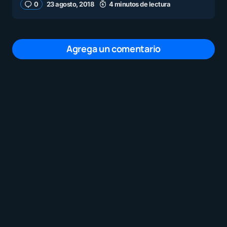
0
23 agosto, 2018
4 minutos de lectura
Agrega un comentario
Tu dirección de correo electrónico no será
publicada.
Los campos obligatorios están
marcados con
*
Mensaje
*