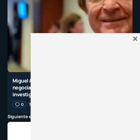
×
Miguel Ángel Santos Guerra: Importancia de la
negociación en las evaluaciones y en las
investigaciones
0
7 junio, 2023
5 minutos de lectura
Siguiente entrada