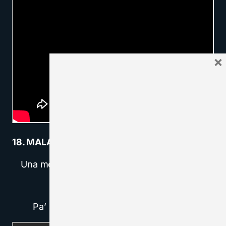
×
18. MALA RODRÍGUEZ – NANAI
Una mentalidad con el miedo arraiga’o en la
gente
Con complejos suficientes
Pa’ parar un tren, pa’ parar un avión…