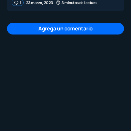
1
23 marzo, 2023
3 minutos de lectura
Agrega un comentario
Tu dirección de correo electrónico no será
publicada.
Los campos obligatorios están
marcados con
*
Mensaje
*