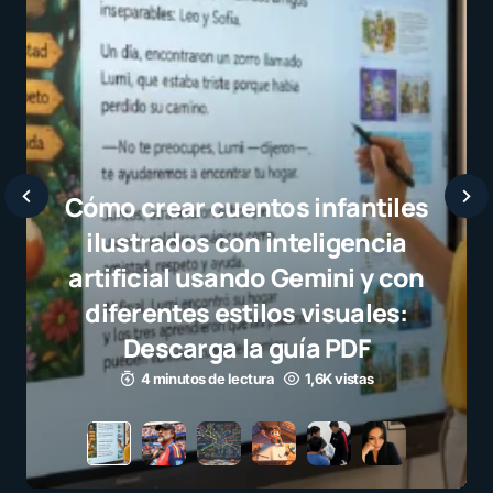
Javier Bardem elogia a la
selección campeona y destaca
el juego limpio como ejemplo
para millones de niños
3 minutos de lectura
1,1K vistas