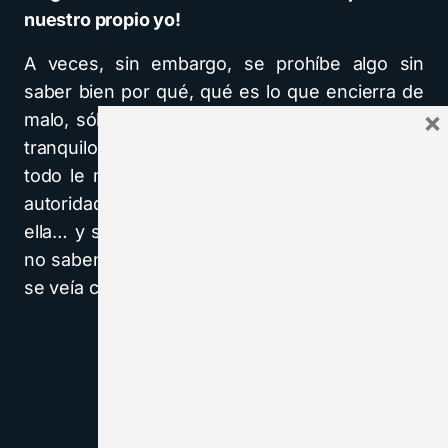
nuestro propio yo!
A veces, sin embargo, se prohíbe algo sin
saber bien por qué, qué es lo que encierra de
×
malo, sólo por impulso, por las ganas de estar
tranquilos o porque uno se siente nervioso y
todo le molesta. Se compromete así la propia
autoridad sin que sea necesario, abusando de
ella… y se desconcierta a los muchachos, que
no saben por qué hoy está vedado lo que ayer
se veía con buenos ojos.