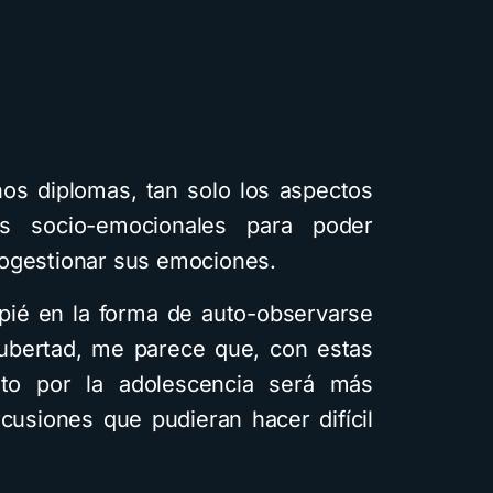
Cuentos
Descarga
Recursos
os diplomas, tan solo los aspectos
es socio-emocionales para poder
togestionar sus emociones.
Cómo crear cuentos
apié en la forma de auto-observarse
infantiles ilustrados con
pubertad, me parece que, con estas
inteligencia artificial
ito por la adolescencia será más
usando Gemini y con
usiones que pudieran hacer difícil
diferentes estilos
visuales: Descarga la