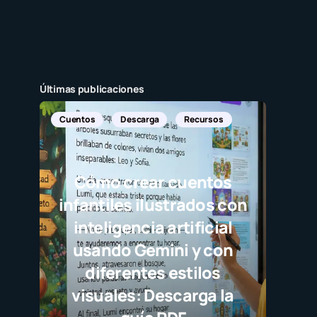
Últimas publicaciones
Not
J
d