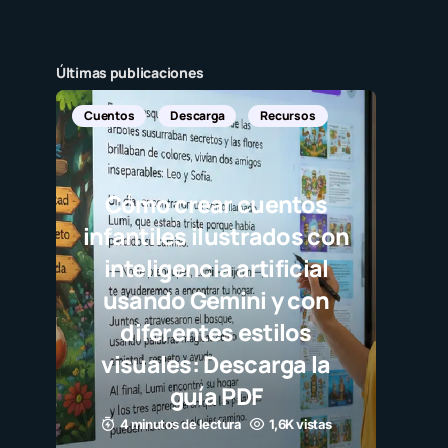
Últimas publicaciones
Cuentos
Descarga
Recursos
Cómo crear cuentos
infantiles ilustrados con
inteligencia artificial
usando Gemini y con
diferentes estilos
visuales: Descarga la
guía PDF
4 minutos de lectura
1,6K vistas