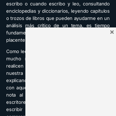
escribo o cuando escribo y leo, consultando
enciclopedias y diccionarios, leyendo capítulos
o trozos de libros que pueden ayudarme en un
análisis más crítico de un tema, es tiempo
×
fundamental de mi trabajo, de mi oficio
placentero de leer o de escribir.
Como lectores no tenemos derecho a esperar,
mucho menos a exigir, que los escritores
realicen su tarea —la de escribir— y casi la
nuestra —la de comprender lo escrito—,
explicando lo que quisieron decir con esto o
con aquello a cada paso en el texto o en una
nota al pie de la página. Su deber como
escritores es escribir de un modo simple,
escribir ligero, es facilitar, no dificultar la