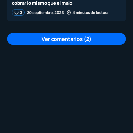
cobrar lo mismo que el malo
3
30 septiembre, 2023
4 minutos de lectura
Ver comentarios (2)
Un excelente trabajo
por
Diomedes
10 enero, 2024 a las 6:51 am
importante y excelente trabajo de
apoyo el que realizan en apoyo a los
docentes. continuen haciendolo por la
educacion de nuestros chamos
por
Hengelbert
1 octubre, 2023 a las 1:01 am