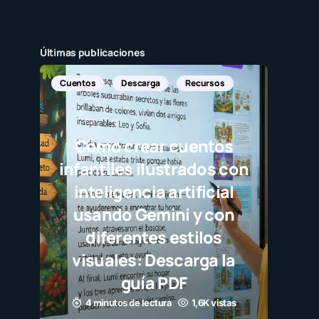
Últimas publicaciones
Noticias Internacionales
Javier Bardem elogia a la
selección campeona y
destaca el juego limpio
como ejemplo para
millones de niños
3 minutos de lectura
1,1K vistas