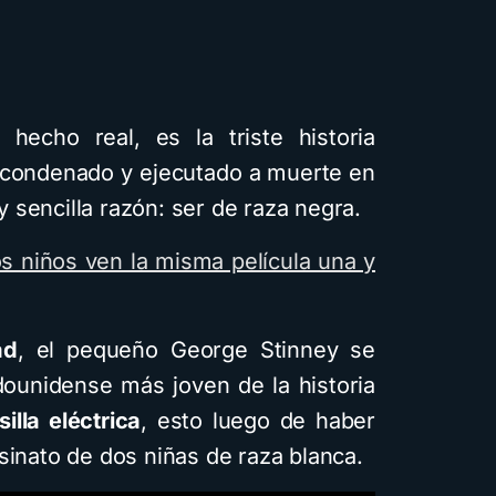
ecursos
hecho real, es la triste historia
o condenado y ejecutado a muerte en
 y sencilla razón: ser de raza negra.
entos
ados con
os niños ven la misma película una y
ficial
y con
ad
, el pequeño George Stinney se
ilos
dounidense más joven de la historia
rga la
illa eléctrica
, esto luego de haber
sinato de dos niñas de raza blanca.
1,6K vistas