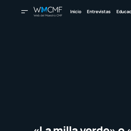
Inicio
Entrevistas
Educac
«La milla verde» o 