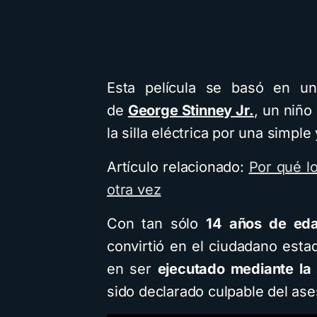
Cuentos
Descarga
R
Esta película se basó en un 
de
George Stinney Jr.
, un niñ
la silla eléctrica por una simple
Cómo crear cu
infantiles ilustr
Artículo relacionado:
Por qué l
inteligencia arti
otra vez
usando Gemini 
Con tan sólo
14 años de ed
diferentes est
convirtió en el ciudadano esta
visuales: Desca
en ser
ejecutado mediante la s
guía PDF
sido declarado culpable del ase
4 minutos de lectura