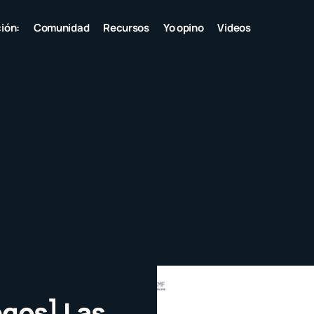
ión:
Comunidad
Recursos
Yo opino
Videos
egos] Las