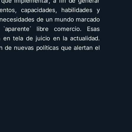
 que implementar, a fin de generar
entos, capacidades, habilidades y
as necesidades de un mundo marcado
`aparente´ libre comercio. Esas
 en tela de juicio en la actualidad.
 de nuevas políticas que alertan el
tos
Descarga
Recursos
ómo crear cuentos
antiles ilustrados con
nteligencia artificial
sando Gemini y con
diferentes estilos
isuales: Descarga la