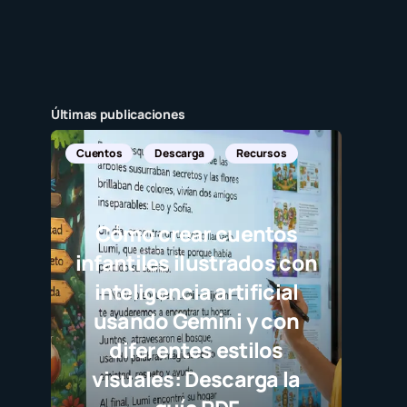
Últimas publicaciones
Cuentos
Descarga
Recursos
Cómo crear cuentos
infantiles ilustrados con
inteligencia artificial
usando Gemini y con
diferentes estilos
visuales: Descarga la