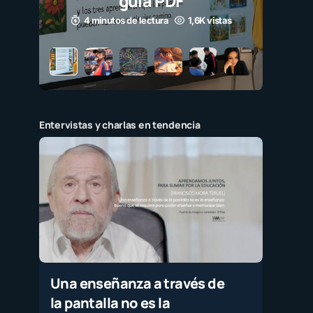
guía PDF
4 minutos de lectura
1,6K vistas
Entervistas y charlas en tendencia
Una enseñanza a través de
la pantalla no es la