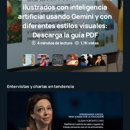
Javier 
selección
el juego 
para m
3 minut
Entervistas y charlas en tendencia