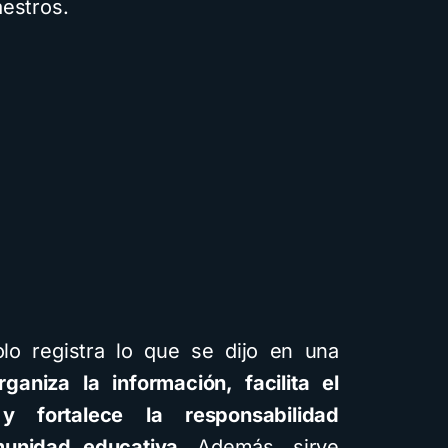
aestros.
Cuentos
Descarga
Recursos
lo registra lo que se dijo en una
rganiza la información, facilita el
 fortalece la responsabilidad
Cómo crear cuentos
munidad educativa
. Además, sirve