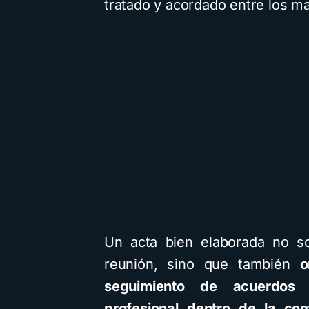
tratado y acordado entre los m
Un acta bien elaborada no so
reunión, sino que también
o
seguimiento de acuerdos y
profesional dentro de la co