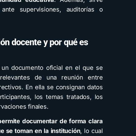
infantiles ilustrados co
 ante supervisiones, auditorías o
inteligencia artificial
usando Gemini y con
diferentes estilos
ión docente y por qué es
visuales: Descarga la
guía PDF
4 minutos de lectura
1,6K vistas
 un documento oficial en el que se
relevantes de una reunión entre
rectivos. En ella se consignan datos
rticipantes, los temas tratados, los
vaciones finales.
permite documentar de forma clara
 se toman en la institución
, lo cual