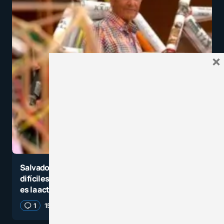
×
Salvador Vidal: El mito de que las matemáticas son
difíciles es falso, lo primero que hay que trabajar
es la actitud
1
15 agosto, 2023
4 minutos de lectura