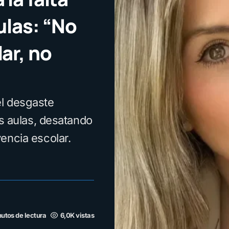
ulas: “No
ar, no
el desgaste
as aulas, desatando
encia escolar.
utos de lectura
6,0K vistas