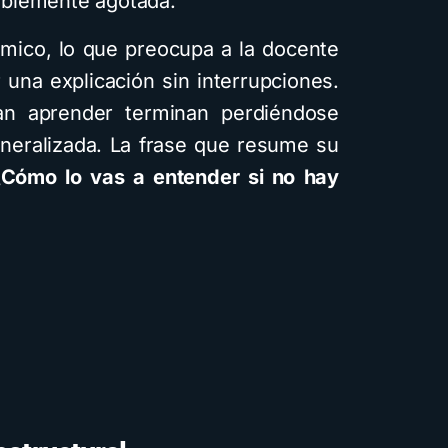
siblemente agotada.
usando
difere
émico, lo que preocupa a la docente
visuale
 una explicación sin interrupciones.
g
an aprender terminan perdiéndose
4 minutos 
generalizada. La frase que resume su
¿Cómo lo vas a entender si no hay