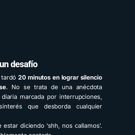
 un desafío
 tardó
20 minutos en lograr silencio
Cuentos
De
se
. No se trata de una anécdota
 diaria marcada por interrupciones,
interés que desborda cualquier
Cómo c
infantile
estar diciendo ‘shh, nos callamos’.
intelige