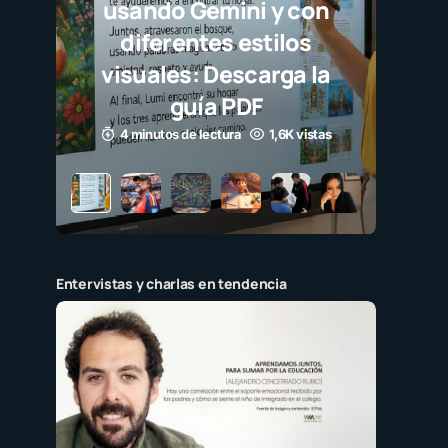
 Gemini y con
ntes estilos
s: Descarga la
uía PDF
de lectura
1,6K vistas
Entervistas y charlas en tendencia