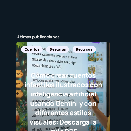
Últimas publicaciones
uentos
Descarga
Recursos
Cómo crear cuentos
nfantiles ilustrados con
inteligencia artificial
usando Gemini y con
diferentes estilos
visuales: Descarga la