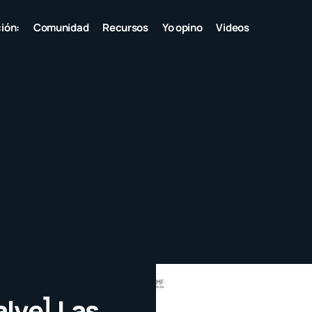
ión:
Comunidad
Recursos
Yo opino
Videos
lve] Las