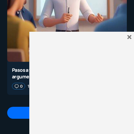
×
Pasos a tener en cuenta para enseñar a
argumentar
0
1 octubre, 2024
4 minutos de lectura
Agrega un comentario