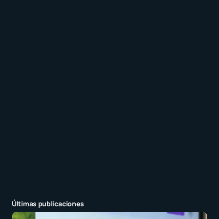
Guarda mi nombre y correo electrónico en este
navegador para la próxima vez que comente.
Recibir un correo electrónico con los siguientes
comentarios a esta entrada.
Recibir un correo electrónico con cada nueva
entrada.
Enviar comentario
Últimas publicaciones