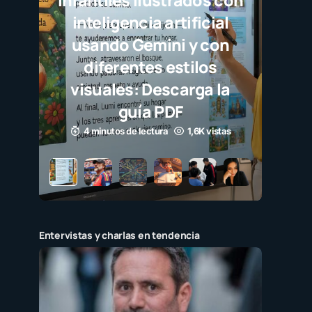
infantiles ilustrados con
inteligencia artificial
usando Gemini y con
diferentes estilos
visuales: Descarga la
guía PDF
4 minutos de lectura
1,6K vistas
Entervistas y charlas en tendencia