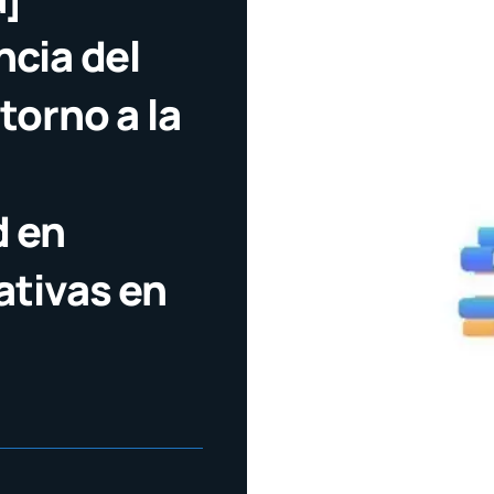
ncia del
torno a la
d en
ativas en