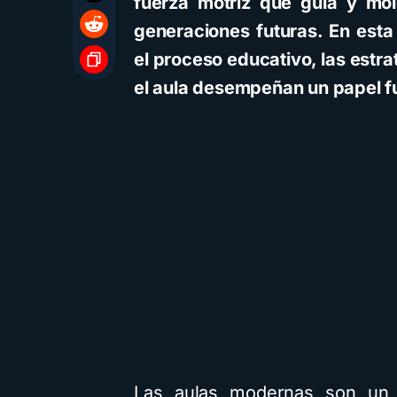
fuerza motriz que guía y mol
generaciones futuras. En est
el proceso educativo, las estr
el aula desempeñan un papel 
Las aulas modernas son un c