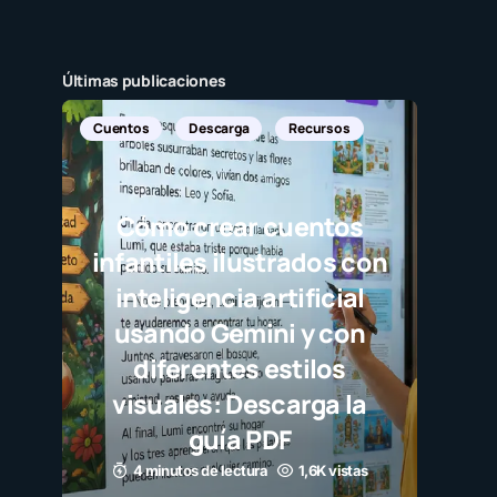
Últimas publicaciones
Cuentos
Descarga
Recursos
Cómo crear cuentos
infantiles ilustrados con
inteligencia artificial
usando Gemini y con
diferentes estilos
visuales: Descarga la
guía PDF
4 minutos de lectura
1,6K vistas