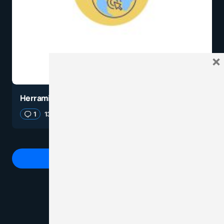
×
Herramientas de software libre para educación
1
13 octubre, 2021
8 minutos de lectura
Agrega un comentario
Tu dirección de correo electrónico no será
publicada.
Los campos obligatorios están