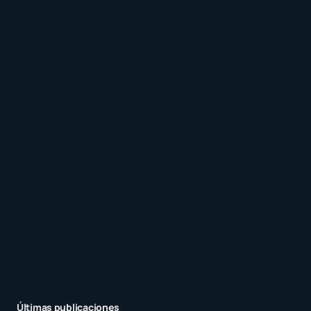
Recibir un correo electrónico con los siguientes
comentarios a esta entrada.
Recibir un correo electrónico con cada nueva
entrada.
Enviar comentario
Últimas publicaciones