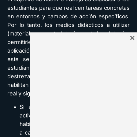
estudiantes para que realicen tareas concretas
en entornos y campos de acción específicos.
Por lo tanto, los medios didácticos a utilizar
(materiales, metodología, etc.) deberían
×
permitirles y facilitarles a los estudiantes la
aplicación absolutamente real de la lengua. En
este sentido, la tarea debe servir para el
estudiante sienta que los contenidos y
destrezas trabajados (y adquiridos) en clase lo
habilitan para elaborar un producto lingüístico
real y significativo.
Si asumimos que el estudiante debe
activar los conocimientos, destrezas y
habilidades adquiridos en clase para llevar
a cabo una tarea real con finalidad social,