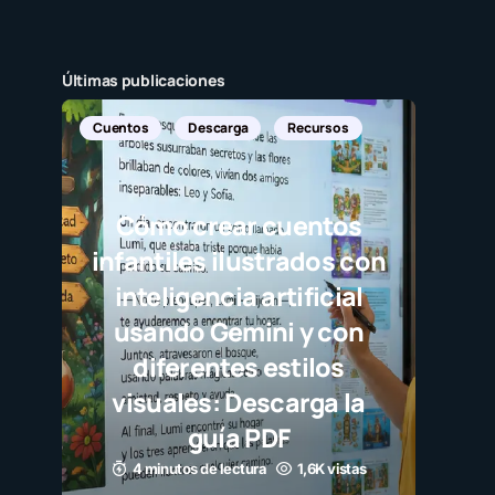
Últimas publicaciones
ga
Recursos
r cuentos
lustrados con
a artificial
mini y con
s estilos
Descarga la
 PDF
tura
1,6K vistas