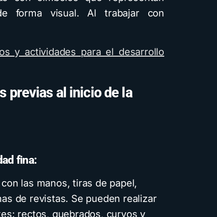
e forma visual. Al trabajar con
s y actividades para el desarrollo
Cuentos
Descar
 previas al inicio de la
Cómo crea
infantiles i
inteligenci
usando Ge
diferente
dad fina:
visuales: 
 con las manos, tiras de papel,
guía
nas de revistas. Se pueden realizar
4 minutos de lec
tes: rectos, quebrados, curvos y