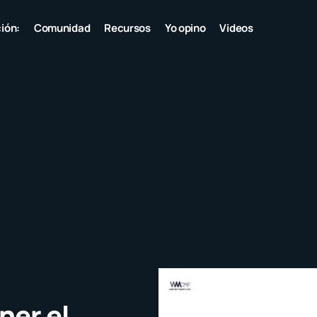
ión:
Comunidad
Recursos
Yo opino
Videos
ner el