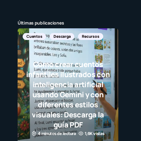
Últimas publicaciones
Cuentos
Descarga
Recursos
Cómo crear cuentos
infantiles ilustrados con
inteligencia artificial
usando Gemini y con
diferentes estilos
visuales: Descarga la
guía PDF
4 minutos de lectura
1,6K vistas