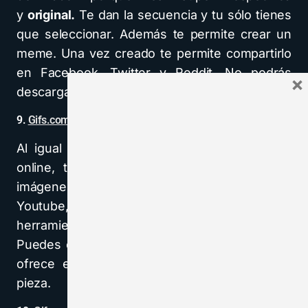
y
original.
Te dan la secuencia y tu sólo tienes
que seleccionar. Además te permite crear un
meme. Una vez creado te permite compartirlo
en Facebook, Twitter y Reddit. No podrás
×
descargar tu obra.
9.
Gifs.com
Al igual que la mayoría de las herramientas
online, te permite crear GIF desde propias
imágenes o desde una url. La url puede ser de
Youtube, Vimeo o Instagram. Hay bastantes
herramientas de edición que podemos utilizar.
Puedes compartir tu GIF en redes sociales, te
ofrece el enlace y te permite descargar tu
pieza.