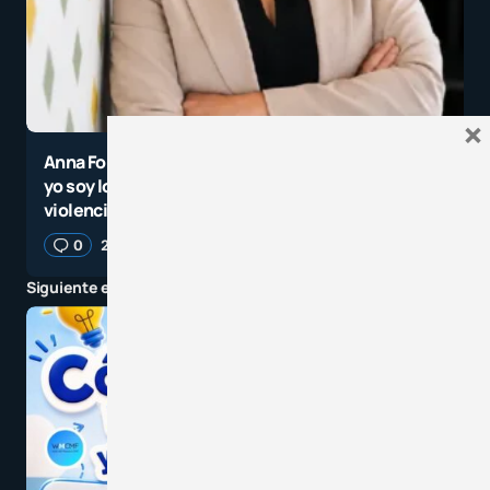
×
Anna Forés: Vivir desde el neoliberalismo, de que
yo soy lo importante, es un caldo de cultivo para la
violencia
0
26 mayo, 2026
4 minutos de lectura
Siguiente entrada