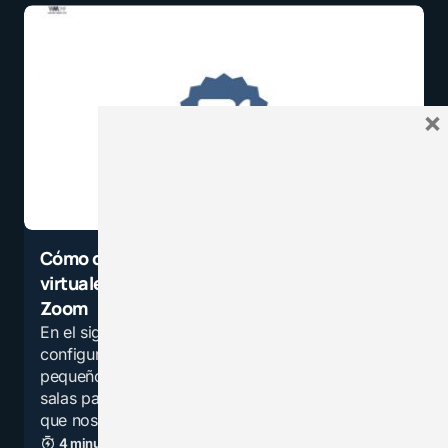
×
Cómo crear grupos o integrar equipos
virtuales de trabajo con tus alumnos en
Zoom
En el siguiente tutorial veremos como
configurar la opción de salas para grupos
pequeños, en nuestras sesiones de zoom. Las
salas para grupos pequeños son una opción
que nos permite dividir…
4 minutos de lectura
21,8K vistas