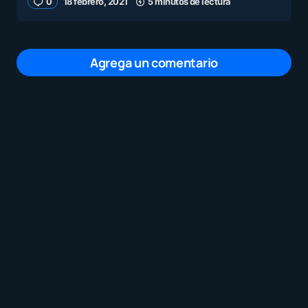
0
18 febrero, 2021
5 minutos de lectura
Agrega un comentario
Tu dirección de correo electrónico no será
publicada.
Los campos obligatorios están
marcados con
*
Mensaje
*