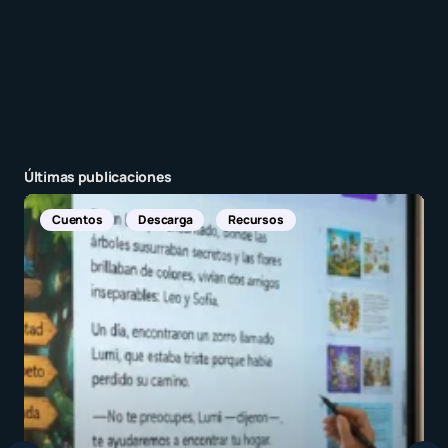
Últimas publicaciones
Noticias In