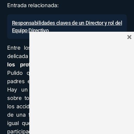
Entrada relacionada:
Responsabilidades claves de un Director y rol del
Equipo Directivo
×
Entre los retos del director se encuentra la
delicada gestión de la
relación con los padres y
los profesores
. Considera Alfonso López
Pulido que la sociedad ha cambiado y los
padres exigen ahora más que sus derechos.
Hay un crecimiento de las reclamaciones,
sobre todo en relación con las calificaciones,
los accidentes en el ámbito escolar y también,
de una forma especial, con las sanciones. Al
igual que el profesorado, que demanda más
participación en la toma de decisiones, pero, a