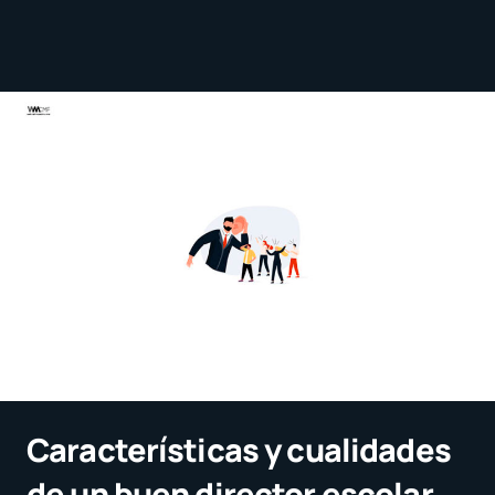
Características y cualidades
de un buen director escolar