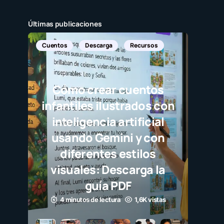
Últimas publicaciones
Cuentos
Descarga
Recursos
Cómo crear cuentos
infantiles ilustrados con
inteligencia artificial
usando Gemini y con
diferentes estilos
visuales: Descarga la
guía PDF
4 minutos de lectura
1,6K vistas