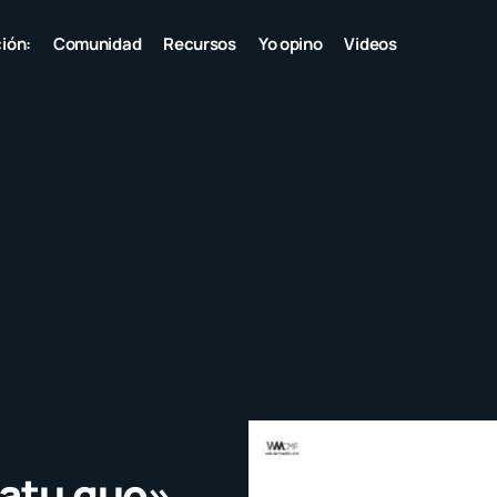
ión:
Comunidad
Recursos
Yo opino
Videos
tatu quo»