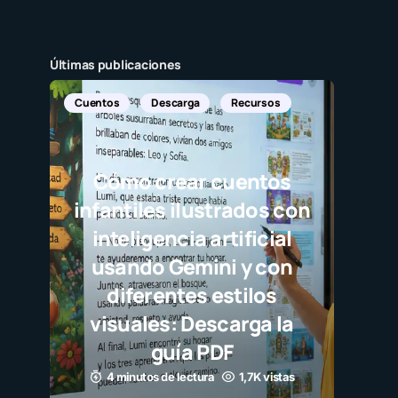
Últimas publicaciones
Cuentos
Descarga
Recursos
Cómo crear cuentos
infantiles ilustrados con
inteligencia artificial
usando Gemini y con
diferentes estilos
visuales: Descarga la
guía PDF
4 minutos de lectura
1,7K vistas