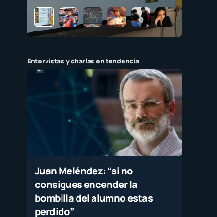
Entervistas y charlas en tendencia
Juan Meléndez: “si no
consigues encender la
bombilla del alumno estas
perdido”