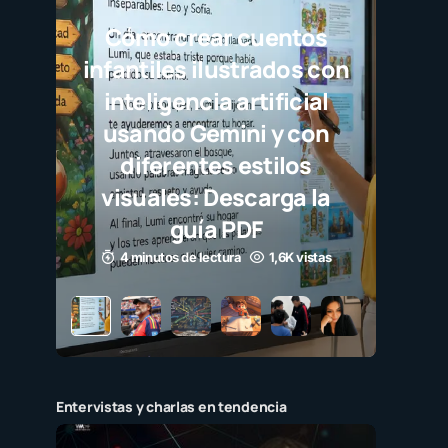
s
 con
al
on
la
tas
Entervistas y charlas en tendencia