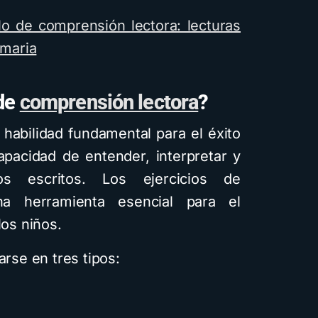
Cómo crear cuento
lo de comprensión lectora: lecturas
infantiles ilustrados
imaria
inteligencia artifici
usando Gemini y c
 de
comprensión lectora
?
diferentes estilos
habilidad fundamental para el éxito
visuales: Descarga 
apacidad de entender, interpretar y
guía PDF
os escritos. Los ejercicios de
4 minutos de lectura
1,6K vis
a herramienta esencial para el
los niños.
arse en tres tipos: