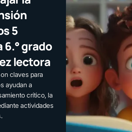
ensión
os 5
a 6.° grado
dez lectora
son claves para
os ayudan a
samiento crítico, la
diante actividades
.