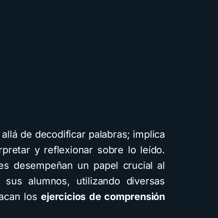
llá de decodificar palabras; implica
pretar y reflexionar sobre lo leído.
res desempeñan un papel crucial al
e sus alumnos, utilizando diversas
Cuentos
Descarga
Recursos
tacan los
ejercicios de comprensión