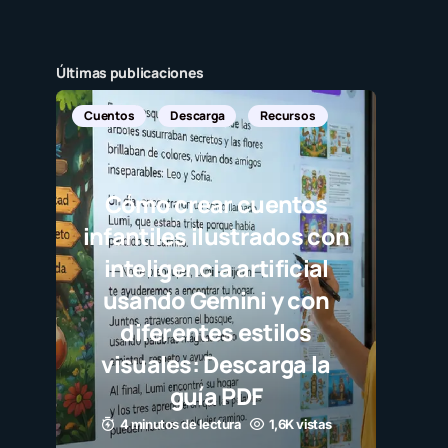
Últimas publicaciones
Cuentos
Descarga
Recursos
Cómo crear cuentos
infantiles ilustrados con
inteligencia artificial
usando Gemini y con
diferentes estilos
visuales: Descarga la
guía PDF
4 minutos de lectura
1,6K vistas