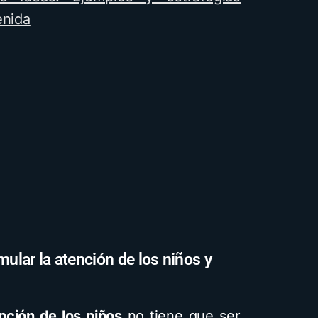
enida
mular la atención de los niños y
ención de los niños
no tiene que ser