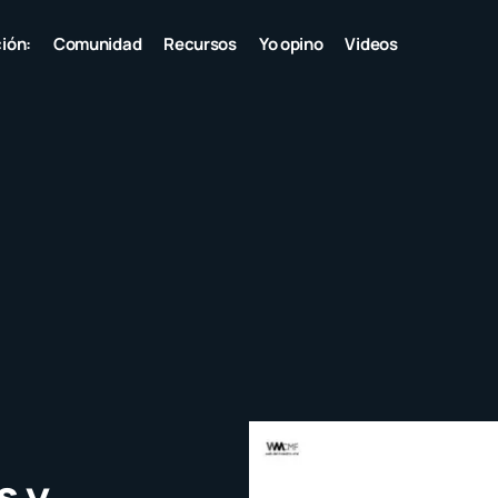
ión:
Comunidad
Recursos
Yo opino
Videos
s y