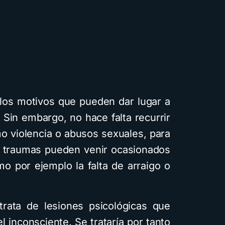
, los motivos que pueden dar lugar a
 Sin embargo, no hace falta recurrir
o violencia o abusos sexuales, para
Cuentos
Descarga
os traumas pueden venir ocasionados
o por ejemplo la falta de arraigo o
Cómo crear 
infantiles ilus
rata de lesiones psicológicas que
inteligencia ar
inconsciente. Se trataría por tanto