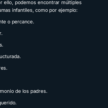
r ello, podemos encontrar múltiples
umas infantiles, como por ejemplo:
nte o percance.
r.
s.
ructurada.
res.
imonio de los padres.
querido.