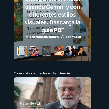
i y con
stilos
carga la
F
1,6K vistas
Entervistas y charlas en tendencia