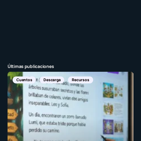
Últimas publicaciones
ecursos