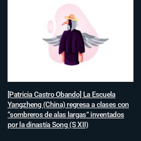
[Patricia Castro Obando] La Escuela
Yangzheng (China) regresa a clases con
“sombreros de alas largas” inventados
por la dinastía Song (S XII)