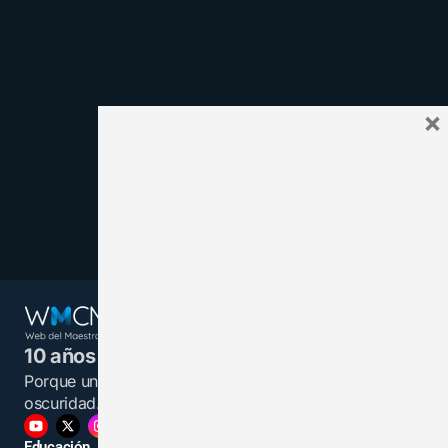
×
10 años juntos y más unidos.
Porque un maestro informado es una luz en la
oscuridad.
Educación