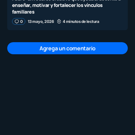
enseñar, motivar y fortalecer los vínculos
familiares
0
13 mayo, 2026
4 minutos de lectura
Agrega un comentario
Tu dirección de correo electrónico no será
publicada.
Los campos obligatorios están
marcados con
*
Mensaje
*