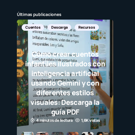
Últimas publicaciones
Cuentos
Descarga
Recursos
Cómo crear cuentos
infantiles ilustrados con
inteligencia artificial
usando Gemini y con
diferentes estilos
visuales: Descarga la
guía PDF
4 minutos de lectura
1,6K vistas