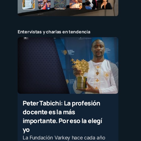
Entervistas y charlas en tendencia
Peter Tabichi: La profesión
docente es la más
importante. Por eso la elegí
yo
La Fundación Varkey hace cada año