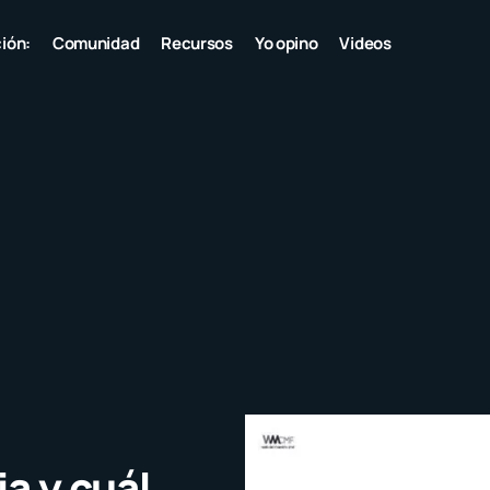
ión:
Comunidad
Recursos
Yo opino
Videos
ia y cuál