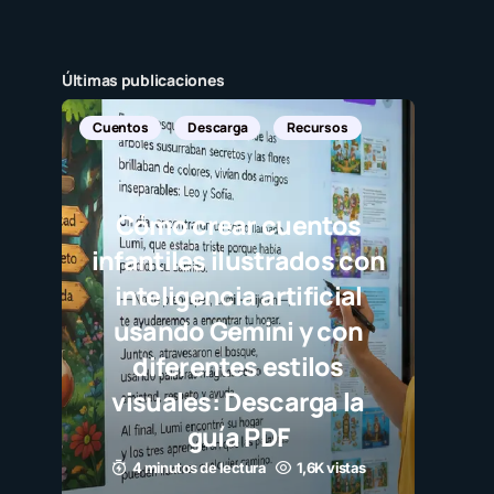
Últimas publicaciones
Cuentos
Descarga
Recursos
Cómo crear cuentos
infantiles ilustrados con
inteligencia artificial
usando Gemini y con
diferentes estilos
visuales: Descarga la
guía PDF
4 minutos de lectura
1,6K vistas