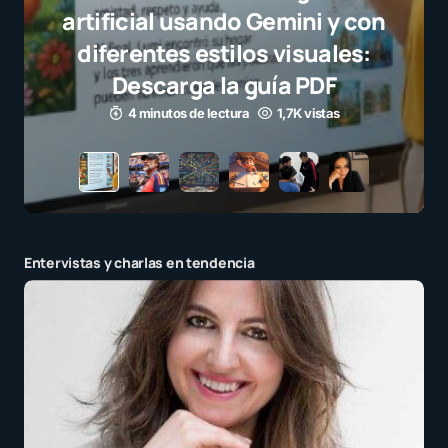
selecci
el jueg
para
3 m
Entervistas y charlas en tendencia