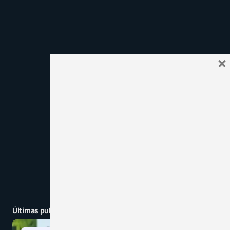
Recibir un correo electrónico con los siguientes
comentarios a esta entrada.
Recibir un correo electrónico con cada nueva
×
entrada.
Enviar comentario
Últimas publicaciones